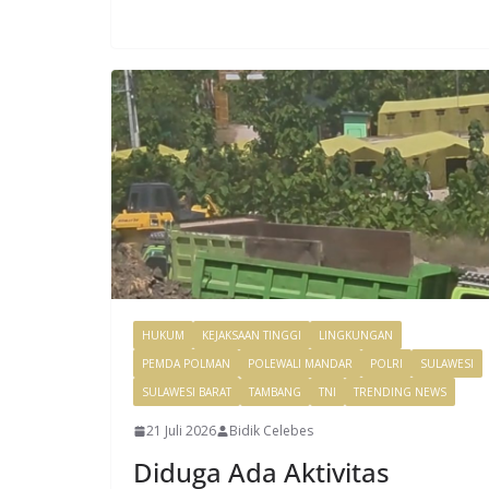
HUKUM
KEJAKSAAN TINGGI
LINGKUNGAN
PEMDA POLMAN
POLEWALI MANDAR
POLRI
SULAWESI
SULAWESI BARAT
TAMBANG
TNI
TRENDING NEWS
21 Juli 2026
Bidik Celebes
Diduga Ada Aktivitas