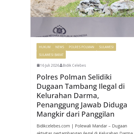
HUKUM
NEWS
POLRES POLMAN
SULAWESI
SULAWESI BARAT
16 Juli 2026
Bidik Celebes
Polres Polman Selidiki
Dugaan Tambang Ilegal di
Kelurahan Darma,
Penanggung Jawab Diduga
Mangkir dari Panggilan
Bidikcelebes.com | Polewali Mandar – Dugaan
aktivitas pertambangan ilegal di Kelurahan Darma,