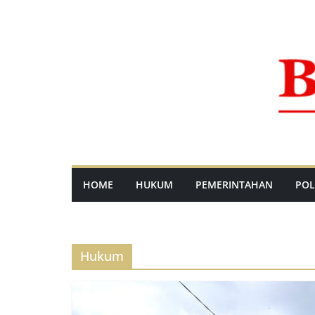
Skip
to
content
HOME
HUKUM
PEMERINTAHAN
POL
Hukum