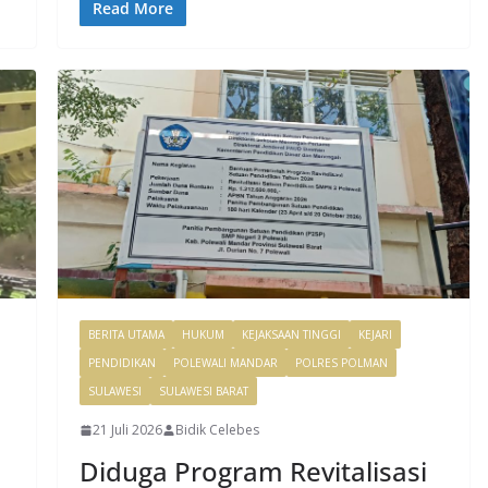
Read More
BERITA UTAMA
HUKUM
KEJAKSAAN TINGGI
KEJARI
PENDIDIKAN
POLEWALI MANDAR
POLRES POLMAN
SULAWESI
SULAWESI BARAT
21 Juli 2026
Bidik Celebes
Diduga Program Revitalisasi