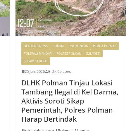
HEADLINE NEWS
HUKUM
LINGKUNGAN
PEMDA POLMAN
POLEWALI MANDAR
POLRES POLMAN
SULAWESI
SULAWESI BARAT
25 Juni 2026
Bidik Celebes
DLHK Polman Tinjau Lokasi
Tambang Ilegal di Kel Darma,
Aktivis Soroti Sikap
Pemerintah, Polres Polman
Harap Bertindak
Bidikcelebes.com |Polewali Mandar –