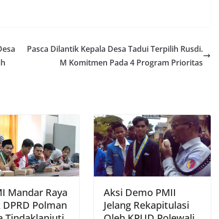
Desa
Pasca Dilantik Kepala Desa Tadui Terpilih Rusdi.
ih
M Komitmen Pada 4 Program Prioritas
I Mandar Raya
Aksi Demo PMII
k DPRD Polman
Jelang Rekapitulasi
 Tindaklanjuti
Oleh KPUD Polewali