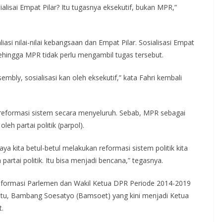
alisai Empat Pilar? Itu tugasnya eksekutif, bukan MPR,”
asi nilai-nilai kebangsaan dan Empat Pilar. Sosialisasi Empat
 sehingga MPR tidak perlu mengambil tugas tersebut.
mbly, sosialisasi kan oleh eksekutif,” kata Fahri kembali
n reformasi sistem secara menyeluruh. Sebab, MPR sebagai
leh partai politik (parpol).
ya kita betul-betul melakukan reformasi sistem politik kita
partai politik. Itu bisa menjadi bencana,” tegasnya.
eformasi Parlemen dan Wakil Ketua DPR Periode 2014-2019
tu, Bambang Soesatyo (Bamsoet) yang kini menjadi Ketua
t.