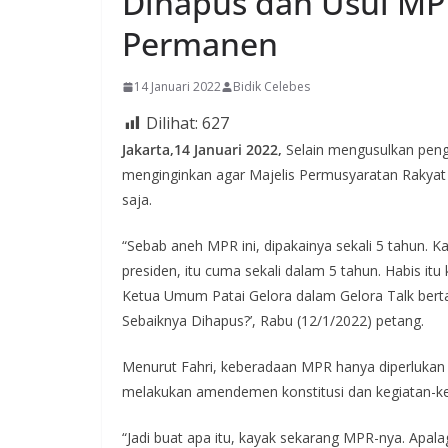
Dihapus dan Usul MP
Permanen
14 Januari 2022
Bidik Celebes
Dilihat:
627
Jakarta,14 Januari 2022,
Selain mengusulkan pengh
menginginkan agar Majelis Permusyaratan Rakyat
saja.
“Sebab aneh MPR ini, dipakainya sekali 5 tahun. K
presiden, itu cuma sekali dalam 5 tahun. Habis i
Ketua Umum Patai Gelora dalam Gelora Talk bertaj
Sebaiknya Dihapus?’, Rabu (12/1/2022) petang.
Menurut Fahri, keberadaan MPR hanya diperlukan u
melakukan amendemen konstitusi dan kegiatan-keg
“Jadi buat apa itu, kayak sekarang MPR-nya. Apal