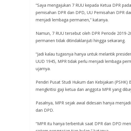
“Saya mengajukan 7 RUU kepada Ketua DPR pada w
pemisahan DPR dan DPD, UU Pemisahan DPR dan 
menjadi lembaga permanen,” katanya.
Namun, 7 RUU tersebut oleh DPR Periode 2019-2
permanen tidak ditindaklanjuti hingga sekarang.
“Jadi kalau tugasnya hanya untuk melantik presi
UUD 1945, MPR tidak perlu menjadi lembaga perman
ujarnya.
Pendiri Pusat Studi Hukum dan Kebijakan (PSHK) Bi
mengkritisi gaji ketua dan anggota MPR yang dibay
Pasalnya, MPR sejak awal didesain hanya menjadi
dan DPD.
“MPR itu hanya terbentuk saat DPR dan DPD menja
sistem penggajian tiap bulan,” katanya.