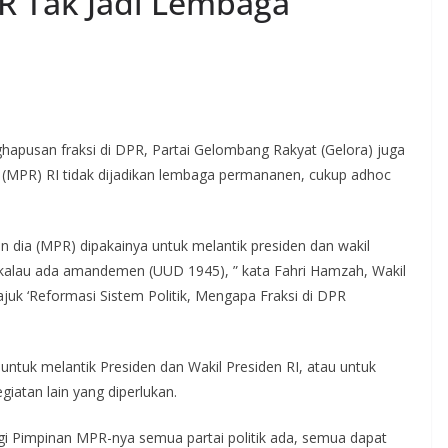
R Tak Jadi Lembaga
apusan fraksi di DPR, Partai Gelombang Rakyat (Gelora) juga
 (MPR) RI tidak dijadikan lembaga permananen, cukup adhoc
an dia (MPR) dipakainya untuk melantik presiden dan wakil
tu kalau ada amandemen (UUD 1945), ” kata Fahri Hamzah, Wakil
uk ‘Reformasi Sistem Politik, Mengapa Fraksi di DPR
ntuk melantik Presiden dan Wakil Presiden RI, atau untuk
iatan lain yang diperlukan.
agi Pimpinan MPR-nya semua partai politik ada, semua dapat