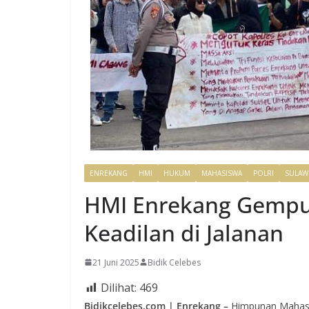
ENREKANG
HMI
HUKUM
MAHASISWA
POLRI
SULAW
HMI Enrekang Gempur
Keadilan di Jalanan
21 Juni 2025
Bidik Celebes
Dilihat:
469
Bidikcelebes.com | Enrekang –
Himpunan Mahasis