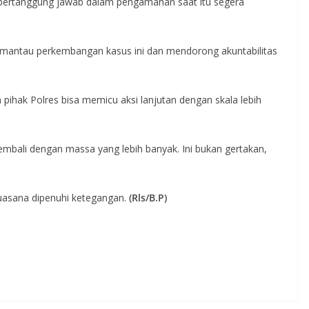
bertanggung jawab dalam pengamanan saat itu segera
antau perkembangan kasus ini dan mendorong akuntabilitas
ihak Polres bisa memicu aksi lanjutan dengan skala lebih
 kembali dengan massa yang lebih banyak. Ini bukan gertakan,
suasana dipenuhi ketegangan.
(Rls/B.P)