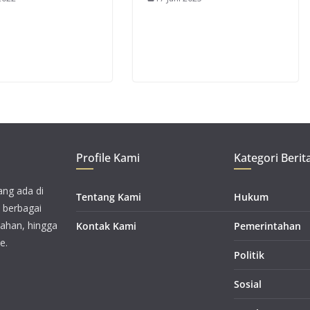
Profile Kami
Kategori Berit
ang ada di
Tentang Kami
Hukum
i berbagai
tahan, hingga
Kontak Kami
Pemerintahan
e.
Politik
Sosial