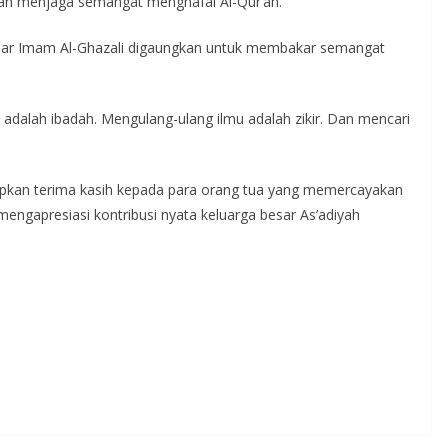
dan menjaga semangat menghafal Al-Qur’an.
sar Imam Al-Ghazali digaungkan untuk membakar semangat
adalah ibadah. Mengulang-ulang ilmu adalah zikir. Dan mencari
kan terima kasih kepada para orang tua yang memercayakan
mengapresiasi kontribusi nyata keluarga besar As’adiyah