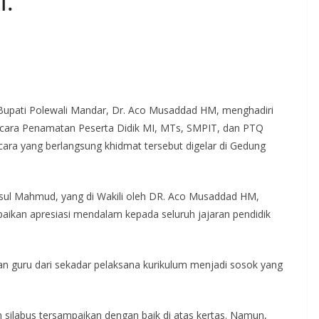
l.
 Bupati Polewali Mandar, Dr. Aco Musaddad HM, menghadiri
 acara Penamatan Peserta Didik MI, MTs, SMPIT, dan PTQ
ra yang berlangsung khidmat tersebut digelar di Gedung
sul Mahmud, yang di Wakili oleh DR. Aco Musaddad HM,
kan apresiasi mendalam kepada seluruh jajaran pendidik
n guru dari sekadar pelaksana kurikulum menjadi sosok yang
 silabus tersampaikan dengan baik di atas kertas. Namun,