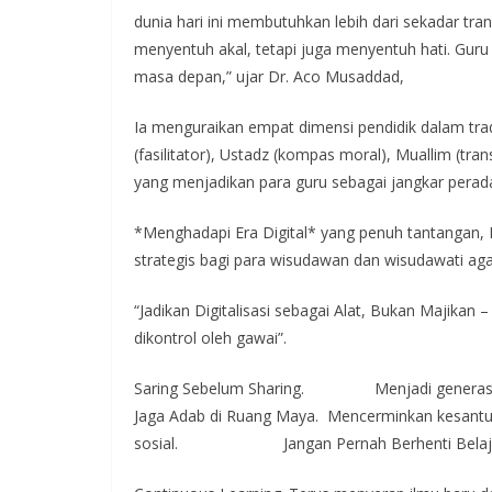
dunia hari ini membutuhkan lebih dari sekadar tra
menyentuh akal, tetapi juga menyentuh hati. Guru 
masa depan,” ujar Dr. Aco Musaddad,
Ia menguraikan empat dimensi pendidik dalam trad
(fasilitator), Ustadz (kompas moral), Muallim (tr
yang menjadikan para guru sebagai jangkar perad
*Menghadapi Era Digital* yang penuh tantangan,
strategis bagi para wisudawan dan wisudawati aga
“Jadikan Digitalisasi sebagai Alat, Bukan Majikan 
dikontrol oleh gawai”.
Saring Sebelum Sharing. Menjadi generasi c
Jaga Adab di Ruang Maya. Mencerminkan kesantuna
sosial. Jangan Pernah Berhenti Belaj