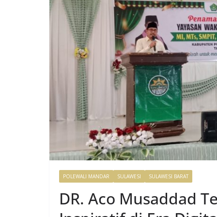
POLEWALI MANDAR
SULAWESI
SULAWESI BARAT
DR. Aco Musaddad Te