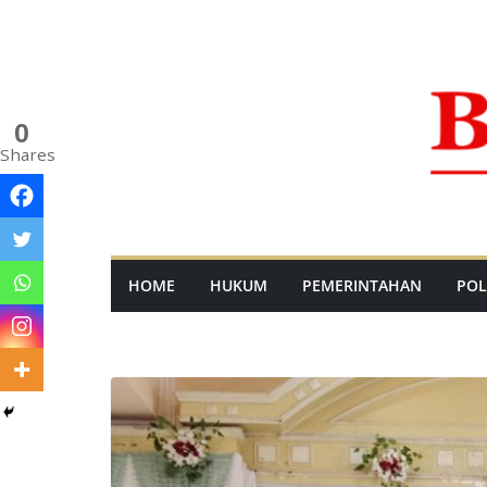
Skip
to
content
0
Shares
HOME
HUKUM
PEMERINTAHAN
POL