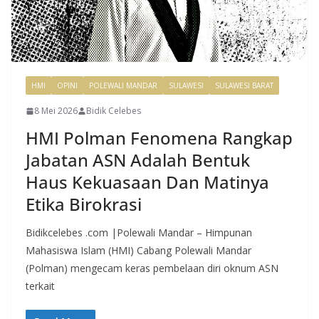
HMI
OPINI
POLEWALI MANDAR
SULAWESI
SULAWESI BARAT
8 Mei 2026
Bidik Celebes
HMI Polman Fenomena Rangkap
Jabatan ASN Adalah Bentuk
Haus Kekuasaan Dan Matinya
Etika Birokrasi
Bidikcelebes .com |Polewali Mandar – Himpunan
Mahasiswa Islam (HMI) Cabang Polewali Mandar
(Polman) mengecam keras pembelaan diri oknum ASN
terkait