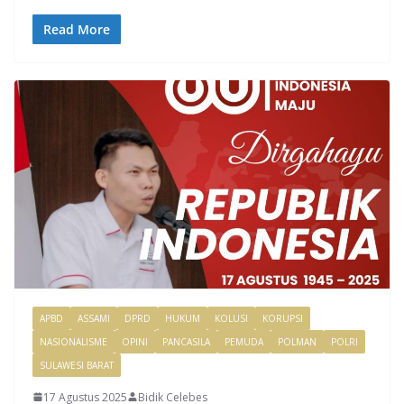
Read More
APBD
ASSAMI
DPRD
HUKUM
KOLUSI
KORUPSI
NASIONALISME
OPINI
PANCASILA
PEMUDA
POLMAN
POLRI
SULAWESI BARAT
17 Agustus 2025
Bidik Celebes