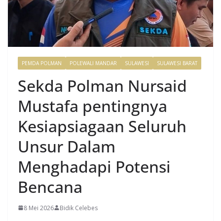
PEMDA POLMAN
POLEWALI MANDAR
SULAWESI
SULAWESI BARAT
Sekda Polman Nursaid
Mustafa pentingnya
Kesiapsiagaan Seluruh
Unsur Dalam
Menghadapi Potensi
Bencana
8 Mei 2026
Bidik Celebes