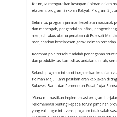
forum, ia menguraikan kesiapan Polman dalam me
ekstrem, program Sekolah Rakyat, Program 3 Jut
Selain itu, program jaminan kesehatan nasional, 
dan menengah, pengendalian inflasi, pengembang
menjadi fokus utama penataan di Polewali Manda
menjabarkan keselarasan gerak Polman terhadap 4 
Keempat poin tersebut adalah penanganan stuntin
dan produktivitas komoditas andalan daerah, serta
Seluruh program ini kami integrasikan ke dalam v
Polman Maju. Kami pastikan arah kebijakan di tin
Sulawesi Barat dan Pemerintah Pusat,” ujar Sam
“Guna memastikan implementasi program berjalan
rekomendasi penting kepada forum pimpinan provi
yang valid agar intervensi program tidak salah sa