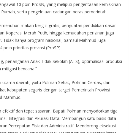
ngawal 10 poin ProSN, yang meliputi pengentasan kemiskinan
a Rumah, serta pengelolaan cadangan beras pemerintah.
pemenuhan makan bergizi gratis, penguatan pendidikan dasar
an Koperasi Merah Putih, hingga kemudahan perizinan juga
r. Tidak hanya program nasional, Samsul Mahmud juga
poin prioritas provinsi (ProSP).
g, penanganan Anak Tidak Sekolah (ATS), optimalisasi produksi
 mitigasi bencana.”
isi utama daerah, yaitu Polman Sehat, Polman Cerdas, dan
gkat kabupaten segaris dengan target Pemerintah Provinsi
sul Mahmud.
 efektif dan tepat sasaran, Bupati Polman menyodorkan tiga
nsi: Integrasi dan Akurasi Data: Membangun satu basis data
saran.Percepatan Fisik dan Administratif: Mendorong eksekusi