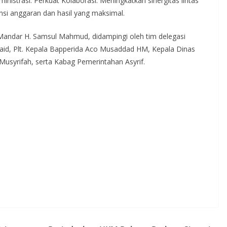
nistrasi. Perkuat Kolaborasi: Meningkatkan sinergitas lintas
nsi anggaran dan hasil yang maksimal.
 Mandar H. Samsul Mahmud, didampingi oleh tim delegasi
ursaid, Plt. Kepala Bapperida Aco Musaddad HM, Kepala Dinas
Musyrifah, serta Kabag Pemerintahan Asyrif.