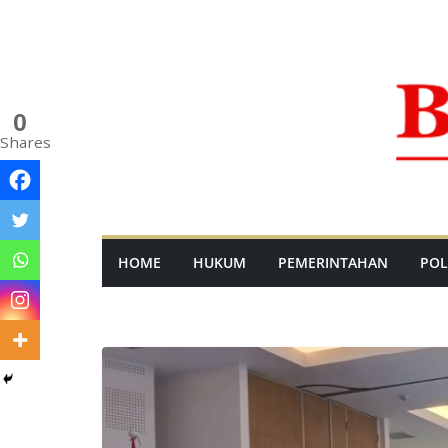
Skip
to
content
0
Shares
HOME
HUKUM
PEMERINTAHAN
POL