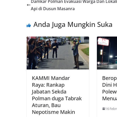
Damkar Polman Evakuasi Warga Dan Lokali
Api di Dusun Masanra
Anda Juga Mungkin Suka
KAMMI Mandar
Berop
Raya: Rankap
Dini H
Jabatan Sekda
Polew
Polman duga Tabrak
Menua
Aturan, Bau
16 Febr
Nepotisme Makin