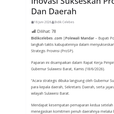
Inovasi Sukseskan Pr
Dan Daerah
18 Juni 2026
Bidik Celebes
Dilihat:
78
Bidikcelebes .com |Polewali Mandar
– Bupati P
langkah taktis kabupatennya dalam menyukseskan
Strategis Provinsi (ProSP).
Paparan ini disampaikan dalam Rapat Kerja Pimpin
Gubernur Sulawesi Barat, Kamis (18/6/2026).
“Acara strategis dibuka langsung oleh Gubernur Sul
para kepala daerah, Sekretaris Daerah, serta jaja
wilayah Sulawesi Barat.
Mendapat kesempatan pemaparan kedua setelah
menegaskan komitmen penuh daerahnya melalui ber