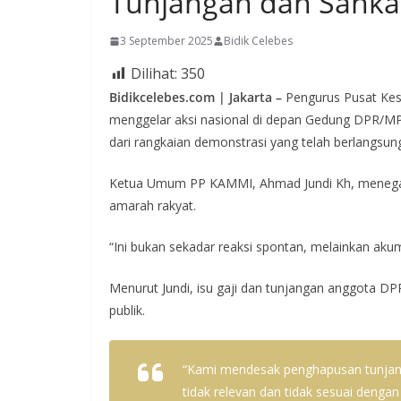
Tunjangan dan Sahk
3 September 2025
Bidik Celebes
Dilihat:
350
Bidikcelebes.com | Jakarta –
Pengurus Pusat Kes
menggelar aksi nasional di depan Gedung DPR/MPR
dari rangkaian demonstrasi yang telah berlangsun
Ketua Umum PP KAMMI, Ahmad Jundi Kh, menega
amarah rakyat.
“Ini bukan sekadar reaksi spontan, melainkan aku
Menurut Jundi, isu gaji dan tunjangan anggota DP
publik.
“Kami mendesak penghapusan tunjanga
tidak relevan dan tidak sesuai deng