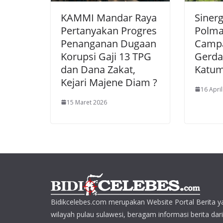
KAMMI Mandar Raya
Siner
Pertanyakan Progres
Polma
Penanganan Dugaan
Campa
Korupsi Gaji 13 TPG
Gerda
dan Dana Zakat,
Katu
Kejari Majene Diam ?
16 Apri
15 Maret 2026
Bidikcelebes.com merupakan Website Portal Berita y
wilayah pulau sulawesi, beragam informasi berita dar