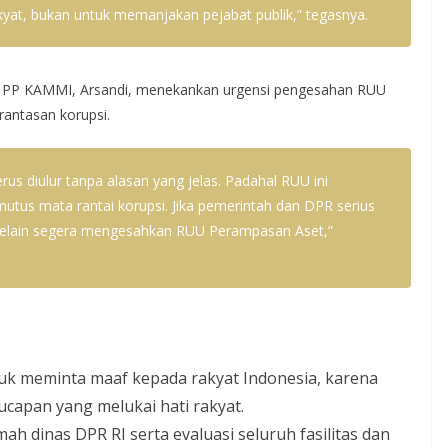
akyat, bukan untuk memanjakan pejabat publik,” tegasnya.
ik PP KAMMI, Arsandi, menekankan urgensi pengesahan RUU
antasan korupsi.
erus diulur tanpa alasan yang jelas. Padahal RUU ini
utus mata rantai korupsi. Jika pemerintah dan DPR serius
in selain segera mengesahkan RUU Perampasan Aset,”
k meminta maaf kepada rakyat Indonesia, karena
 ucapan yang melukai hati rakyat.
dinas DPR RI serta evaluasi seluruh fasilitas dan