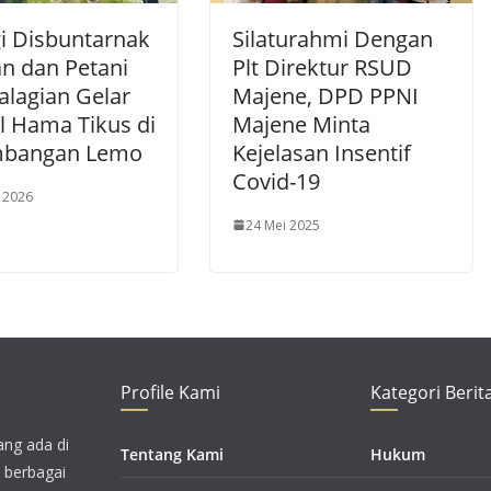
gi Disbuntarnak
Silaturahmi Dengan
n dan Petani
Plt Direktur RSUD
lagian Gelar
Majene, DPD PPNI
l Hama Tikus di
Majene Minta
mbangan Lemo
Kejelasan Insentif
Covid-19
l 2026
24 Mei 2025
Profile Kami
Kategori Berit
ang ada di
Tentang Kami
Hukum
i berbagai