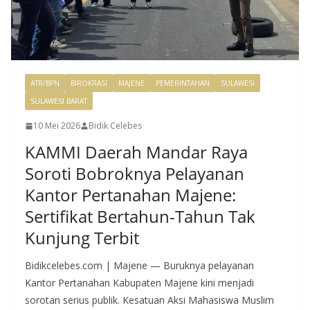
ATR/BPN
BIROKRASI
MAJENE
PEMERINTAHAN
SULAWESI
SULAWESI BARAT
10 Mei 2026
Bidik Celebes
KAMMI Daerah Mandar Raya
Soroti Bobroknya Pelayanan
Kantor Pertanahan Majene:
Sertifikat Bertahun-Tahun Tak
Kunjung Terbit
Bidikcelebes.com | Majene — Buruknya pelayanan
Kantor Pertanahan Kabupaten Majene kini menjadi
sorotan serius publik. Kesatuan Aksi Mahasiswa Muslim