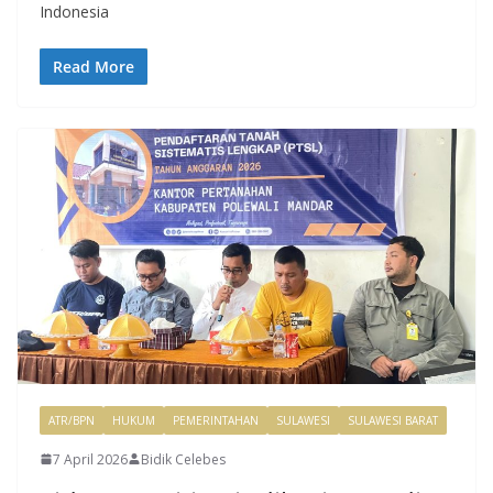
Indonesia
Read More
ATR/BPN
HUKUM
PEMERINTAHAN
SULAWESI
SULAWESI BARAT
7 April 2026
Bidik Celebes