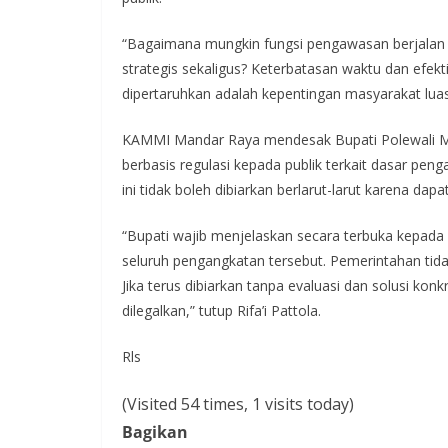
“Bagaimana mungkin fungsi pengawasan berjalan 
strategis sekaligus? Keterbatasan waktu dan efekt
dipertaruhkan adalah kepentingan masyarakat luas
KAMMI Mandar Raya mendesak Bupati Polewali Ma
berbasis regulasi kepada publik terkait dasar pe
ini tidak boleh dibiarkan berlarut-larut karena d
“Bupati wajib menjelaskan secara terbuka kepad
seluruh pengangkatan tersebut. Pemerintahan tida
Jika terus dibiarkan tanpa evaluasi dan solusi kon
dilegalkan,” tutup Rifa’i Pattola.
Rls
(Visited 54 times, 1 visits today)
Bagikan