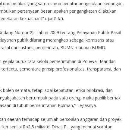
al dari pejabat yang sama-sama berlatar pengelolaan keuangan,
imbulkan pertanyaan besar, apakah pengangkatan dilakukan
dekatan kekuasaan?” ujar Rifa’i.
dang Nomor 25 Tahun 2009 tentang Pelayanan Publik Pasal
ayanan publik dilarang merangkap sebagai komisaris atau
berasal dari instansi pemerintah, BUMN maupun BUMD.
kan gejala buruk tata kelola pemerintahan di Polewali Mandar.
 tertentu, sementara prinsip profesionalitas, transparansi, dan
 boleh semata, tetapi soal kepatutan, etika birokrasi, dan
 banyak jabatan bertumpuk pada satu orang, maka publik berhak
kuasaan di tubuh pemerintahan Polman,” Tegasnya.
ah daerah terhadap sejumlah persoalan anggaran dan proyek
uiker senilai Rp2,5 miliar di Dinas PU yang menuai sorotan