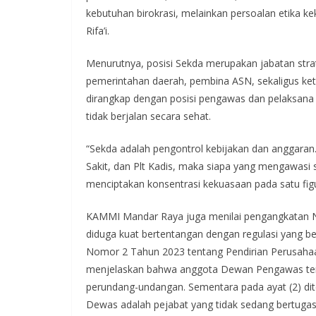
kebutuhan birokrasi, melainkan persoalan etika ke
Rifa’i.
Menurutnya, posisi Sekda merupakan jabatan strat
pemerintahan daerah, pembina ASN, sekaligus ket
dirangkap dengan posisi pengawas dan pelaksana 
tidak berjalan secara sehat.
“Sekda adalah pengontrol kebijakan dan anggar
Sakit, dan Plt Kadis, maka siapa yang mengawasi
menciptakan konsentrasi kekuasaan pada satu figur
KAMMI Mandar Raya juga menilai pengangkatan 
diduga kuat bertentangan dengan regulasi yang b
Nomor 2 Tahun 2023 tentang Pendirian Perusahaa
menjelaskan bahwa anggota Dewan Pengawas terdir
perundang-undangan. Sementara pada ayat (2) di
Dewas adalah pejabat yang tidak sedang bertugas