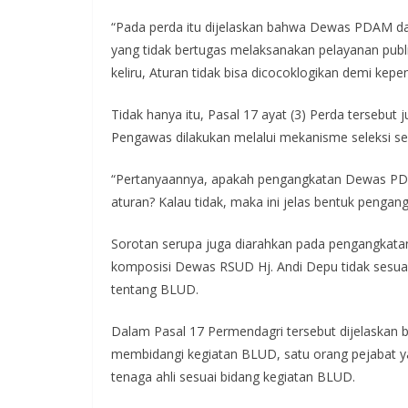
“Pada perda itu dijelaskan bahwa Dewas PDAM dap
yang tidak bertugas melaksanakan pelayanan publik
keliru, Aturan tidak bisa dicocoklogikan demi kepen
Tidak hanya itu, Pasal 17 ayat (3) Perda terseb
Pengawas dilakukan melalui mekanisme seleksi s
“Pertanyaannya, apakah pengangkatan Dewas PDAM
aturan? Kalau tidak, maka ini jelas bentuk penga
Sorotan serupa juga diarahkan pada pengangka
komposisi Dewas RSUD Hj. Andi Depu tidak sesu
tentang BLUD.
Dalam Pasal 17 Permendagri tersebut dijelaskan 
membidangi kegiatan BLUD, satu orang pejabat y
tenaga ahli sesuai bidang kegiatan BLUD.