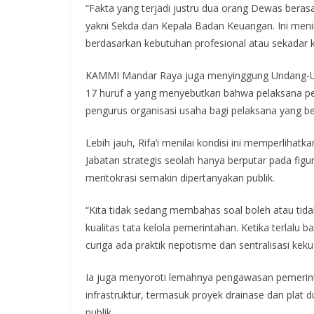
“Fakta yang terjadi justru dua orang Dewas beras
yakni Sekda dan Kepala Badan Keuangan. Ini men
berdasarkan kebutuhan profesional atau sekadar ke
KAMMI Mandar Raya juga menyinggung Undang-Un
17 huruf a yang menyebutkan bahwa pelaksana pel
pengurus organisasi usaha bagi pelaksana yang 
Lebih jauh, Rifa’i menilai kondisi ini memperlihat
Jabatan strategis seolah hanya berputar pada figur
meritokrasi semakin dipertanyakan publik.
“Kita tidak sedang membahas soal boleh atau tidak
kualitas tata kelola pemerintahan. Ketika terlalu
curiga ada praktik nepotisme dan sentralisasi ke
Ia juga menyoroti lemahnya pengawasan pemerint
infrastruktur, termasuk proyek drainase dan plat d
publik.