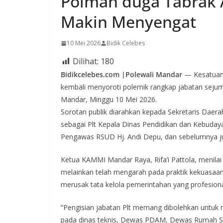
Polman duga Tabrak 
Makin Menyengat
10 Mei 2026
Bidik Celebes
Dilihat:
180
Bidikcelebes.com |Polewali Mandar
— Kesatuan 
kembali menyoroti polemik rangkap jabatan sejum
Mandar, Minggu 10 Mei 2026.
Sorotan publik diarahkan kepada Sekretaris Daer
sebagai Plt Kepala Dinas Pendidikan dan Kebu
Pengawas RSUD Hj. Andi Depu, dan sebelumnya ju
Ketua KAMMI Mandar Raya, Rifa’i Pattola, menilai 
melainkan telah mengarah pada praktik kekuasaan 
merusak tata kelola pemerintahan yang profesiona
“Pengisian jabatan Plt memang dibolehkan untuk 
pada dinas teknis, Dewas PDAM, Dewas Rumah Saki