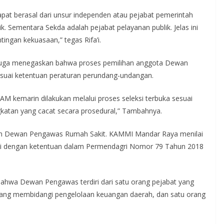
at berasal dari unsur independen atau pejabat pemerintah
. Sementara Sekda adalah pejabat pelayanan publik. Jelas ini
tingan kekuasaan,” tegas Rifa’i.
ut juga menegaskan bahwa proses pemilihan anggota Dewan
esuai ketentuan peraturan perundang-undangan.
 kemarin dilakukan melalui proses seleksi terbuka sesuai
ngkatan yang cacat secara prosedural,” Tambahnya.
tan Dewan Pengawas Rumah Sakit. KAMMI Mandar Raya menilai
ai dengan ketentuan dalam Permendagri Nomor 79 Tahun 2018
bahwa Dewan Pengawas terdiri dari satu orang pejabat yang
ang membidangi pengelolaan keuangan daerah, dan satu orang