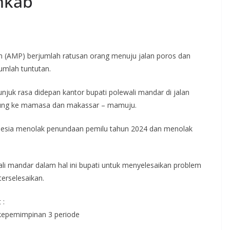
mkab
n (AMP) berjumlah ratusan orang menuju jalan poros dan
umlah tuntutan.
juk rasa didepan kantor bupati polewali mandar di jalan
ung ke mamasa dan makassar – mamuju.
nesia menolak penundaan pemilu tahun 2024 dan menolak
i mandar dalam hal ini bupati untuk menyelesaikan problem
erselesaikan.
 :
kepemimpinan 3 periode