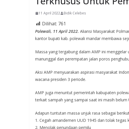
Terkhusus Untuk Pe
11 April 2022
Bidik Celebes
Dilihat:
761
Polewali, 11 April 2022.
Aliansi Masyarakat Polma
kantor bupati kab. polewali mandar membawa sej
Massa yang tergabung dalam AMP ini menggelar un
manunggal dan perempatan jalan poros penghub
Aksi AMP menyuarakan aspirasi masyarakat Indo
wacana presiden 3 periode.
AMP juga menuntut pemerintah kabupaten polewal
terkait sampah yang sampai saat ini masih belum t
Adapun tuntutan massa unjuk rasa sebagai berikut
1. Cegah amandemen UUD 1945 dan tolak tegas 
2. Menolak penundaan pemilu